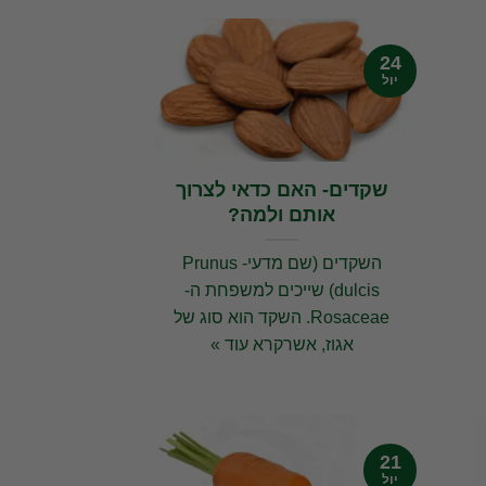
24
יול
שקדים- האם כדאי לצרוך
אותם ולמה?
השקדים (שם מדעי- Prunus
dulcis) שייכים למשפחת ה-
Rosaceae. השקד הוא סוג של
אגוז, אשרקרא עוד »
21
יול