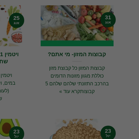
31
25
אוג
אוג
קבוצות המזון- מי אתם?
שחש
קבוצות המזון כל קבוצת מזון
כוללת מגוון מזונות הדומים
במים, וי
בהרכב התזונתי שלהם שלהם 5
(לעומ
קבוצותקרא עוד »
ש
23
23
יול
יול