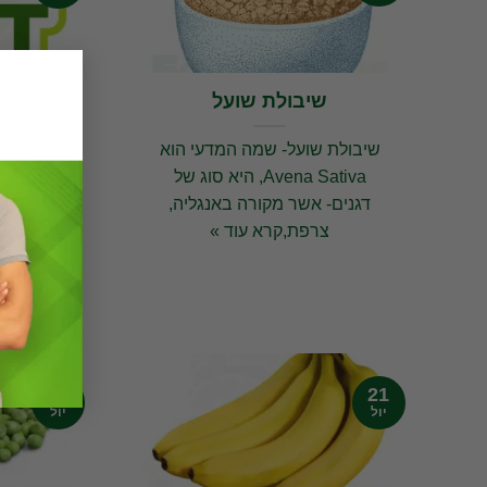
שיבולת שועל
מהי די
ואי
שיבולת שועל- שמה המדעי הוא
מקור ה
Avena Sativa, היא סוג של
טיפול במ
דגנים- אשר מקורה באנגליה,
צרפת,קרא עוד »
שימוש בצ
21
21
יול
יול