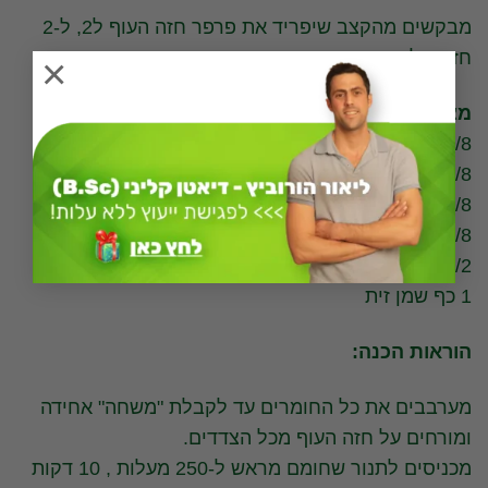
מבקשים מהקצב שיפריד את פרפר חזה העוף ל2, ל-2
חזה של עוף.
×
מצרכים:
1/8 כפית פפריקה
1/8 כפית פלפל שחור
1/8 אבקת שום
1/8 אבקת בצל
1/2 כפית תבלים אורגנו יבש
1 כף שמן זית
הוראות הכנה:
מערבבים את כל החומרים עד לקבלת "משחה" אחידה
ומורחים על חזה העוף מכל הצדדים.
מכניסים לתנור שחומם מראש ל-250 מעלות , 10 דקות