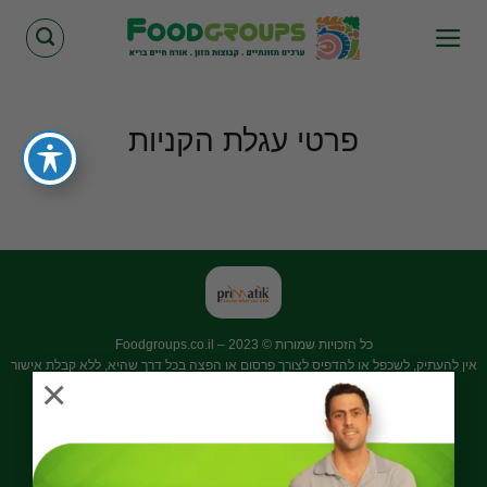
Skip
to
content
פרטי עגלת הקניות
כל הזכויות שמורות © 2023 –
Foodgroups.co.il
אין להעתיק, לשכפל או להדפיס לצורך פרסום או הפצה בכל דרך שהיא, ללא קבלת אישור
×
מפורש בכתב.
כל המוצרים
דגנים ועמילנים
חלב ותחליפיו
פירות
ירקות
מתוקים וחטיפים
שומן
עשירים בחלבון
קטניות
רטבים
Powered by
Monster Studio