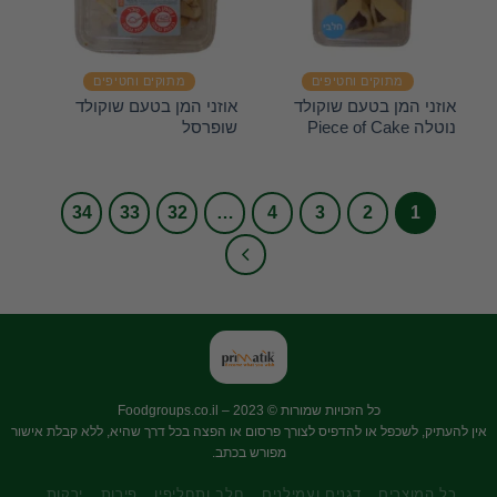
מתוקים וחטיפים
מתוקים וחטיפים
אוזני המן בטעם שוקולד
אוזני המן בטעם שוקולד
נוטלה Piece of Cake
שופרסל
34
33
32
…
4
3
2
1
כל הזכויות שמורות © 2023 –
Foodgroups.co.il
אין להעתיק, לשכפל או להדפיס לצורך פרסום או הפצה בכל דרך שהיא, ללא קבלת אישור
מפורש בכתב.
כל המוצרים
דגנים ועמילנים
חלב ותחליפיו
פירות
ירקות