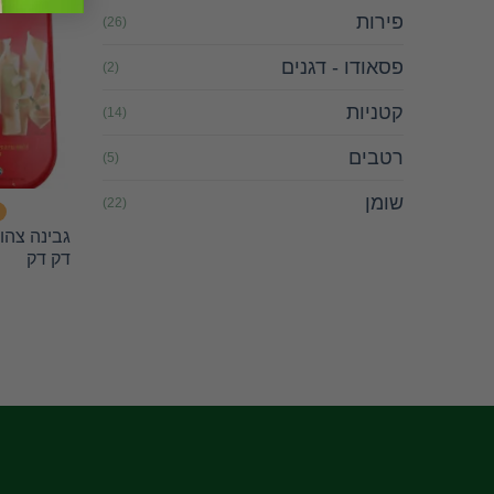
פירות
(26)
פסאודו - דגנים
(2)
קטניות
(14)
רטבים
(5)
שומן
(22)
דק דק