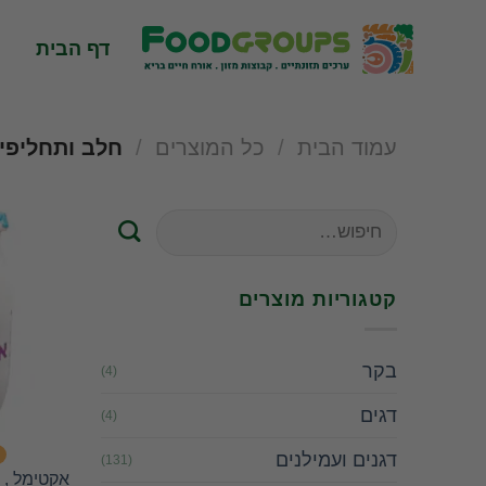
Skip
to
דף הבית
content
עמוד הבית
/
כל המוצרים
/
חלב ותחליפיו
חיפוש
עבור:
קטגוריות מוצרים
בקר
(4)
דגים
(4)
דגנים ועמילנים
(131)
אקטימל , י