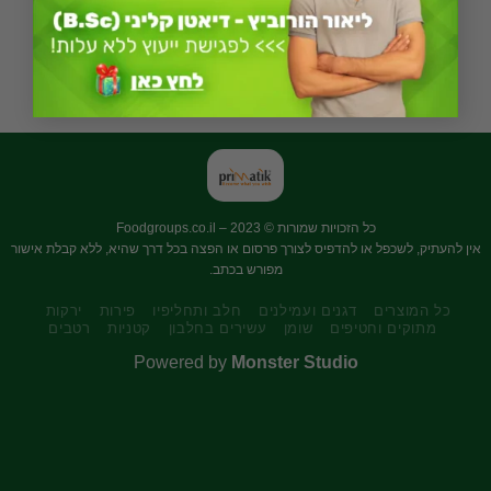
שומן
אגוז ברזיל
כל הזכויות שמורות © 2023 –
Foodgroups.co.il
אין להעתיק, לשכפל או להדפיס לצורך פרסום או הפצה בכל דרך שהיא, ללא קבלת אישור
מפורש בכתב.
כל המוצרים
דגנים ועמילנים
חלב ותחליפיו
פירות
ירקות
מתוקים וחטיפים
שומן
עשירים בחלבון
קטניות
רטבים
Powered by
Monster Studio