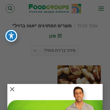
Skip
to
content
עמוד הבית
/
מוצרים המתויגים “אגוז ברזיל”
סנן
×