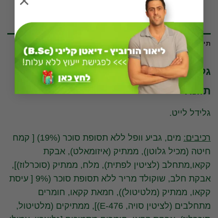
×
תיאור
גלידל לייט. גלידה בטעם שוקולד – ערך
תזונתי
גלידל לייט.
רכיבים:
מים, גביע וופל ללא תסופת סוכר (19%) [ קמח
חיטה (מכיל גלוטן), ממתיק (איזומאלט), אבקת
קקאו,מתחלב (לציטין לפתית), מלח, ממתיק (סוכרלוז)],
אבקת חלב, שוקולד מריר ללא תסופת סוכר (9% [ עיסת
קקאו, ממתיק (מלטיטול)), חמאת קקאו, חומרים
מתחלבים (לציטין סויה, E-476)], ממתיקים (מלטיטול,