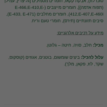
סוכרלוז), אבקת קקאו, חומרים מסמיכים [גליצרין, עמילן
(תפוח אדמה)], חומרים מייצבים (E-466,E-410,E-
412,E-407,E-460i), חומרים מחלבים (E-433, E-471),
סיבים תזונתיים (תירס), חומרי טעם וריח.
מידע על רכיבים אלרגניים:
מכיל:
חלב, סויה, חיטה – גלוטן.
עלול להכיל:
ביצים שומשום, בוטנים, אגוזים (קוסקוס,
שקד, לוז, פקאן, מלך).