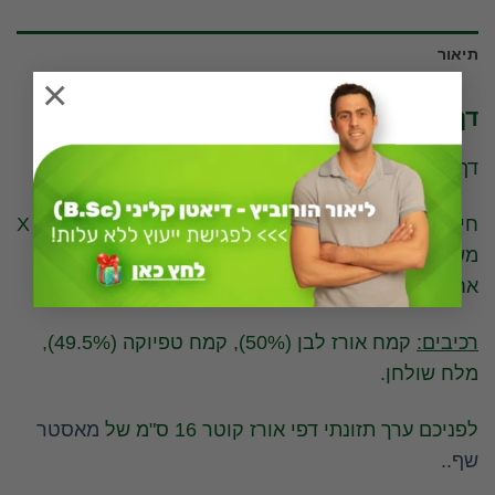
תיאור
×
דף אורז קלוריות, ערכים תזונתיים מלאים
דף אורז קלוריות.
חישבנו את הערכים התזונתיים לפי 100 גרם מזון יבש * X
משקרל יחידה (5.5 גרם) שהם 18.7 קלוריות ליחידה
אחת.
רכיבים:
קמח אורז לבן (50%), קמח טפיוקה (49.5%),
מלח שולחן.
לפניכם ערך תזונתי דפי אורז קוטר 16 ס"מ של
מאסטר
שף.
.