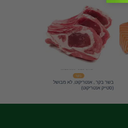
בקר
עשירים ב
בשר בקר , אנטריקוט, לא מבושל
תחליף טונה טבעוני ע
(סטייק אנטריקוט)
אפונה משו