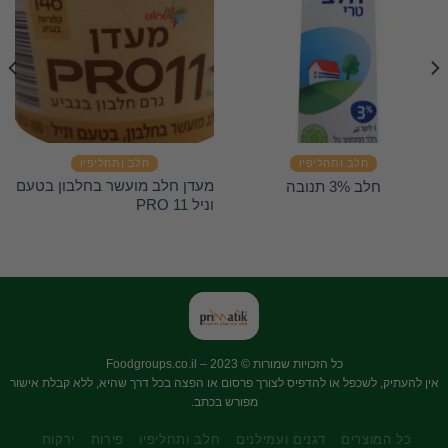
חלב ותחליפיו
חלב ותחליפיו
מעדן חלב מועשר בחלבון בטעם
חלב 3% תנובה
וניל PRO 11
כל הזכויות שמורות © 2023 –
Foodgroups.co.il
אין להעתיק, לשכפל או להדפיס לצורך פרסום או הפצה בכל דרך שהיא, ללא קבלת אישור
מפורש בכתב.
כל המוצרים
דגנים ועמילנים
חלב ותחליפיו
פירות
ירקות