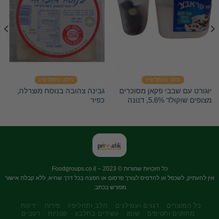
חלב ותחליפיו
חלב ותחליפיו
יוגורט עם שבבי פקאן מסוכרים
גבינה צהובה בנוסח מוצרלה,
מצופים שוקולד 5.6%, דנונה
כפיר
כל הזכויות שמורות © 2023 –
Foodgroups.co.il
אין להעתיק, לשכפל או להדפיס לצורך פרסום או הפצה בכל דרך שהיא, ללא קבלת אישור
מפורש בכתב.
כל המוצרים
דגנים ועמילנים
חלב ותחליפיו
פירות
ירקות
מתוקים וחטיפים
שומן
עשירים בחלבון
קטניות
רטבים