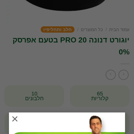
עמוד הבית
/
כל המוצרים
/
חלב ותחליפיו
יוגורט דנונה PRO 20 בטעם אפרסק
0%
10
65
קלוריות
חלבונים
×
5.6
0
שומנים
פחמימות