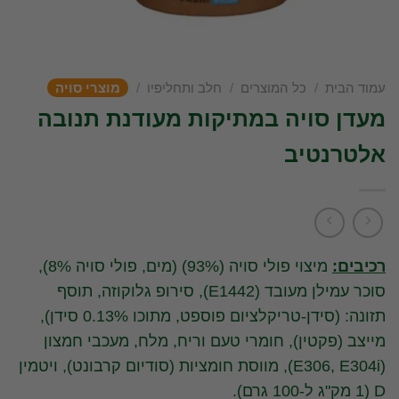
עמוד הבית
/
כל המוצרים
/
חלב ותחליפיו
/
מוצרי סויה
מעדן סויה במתיקות מעודנת תנובה
אלטרנטיב
רכיבים:
מיצוי פולי סויה (93%) (מים, פולי סויה 8%),
סוכר עמילן מעובד (E1442), סירופ גלוקוזה, תוסף
תזונה: (סידן-טריקלציום פוספט, מתוכו 0.13% סידן),
מייצב (פקטין), חומרי טעם וריח, מלח, מעכבי חמצון
(E306, E304i), מווסת חומציות (סודיום קרבונט), ויטמין
D (1 מק"ג ל-100 גרם).