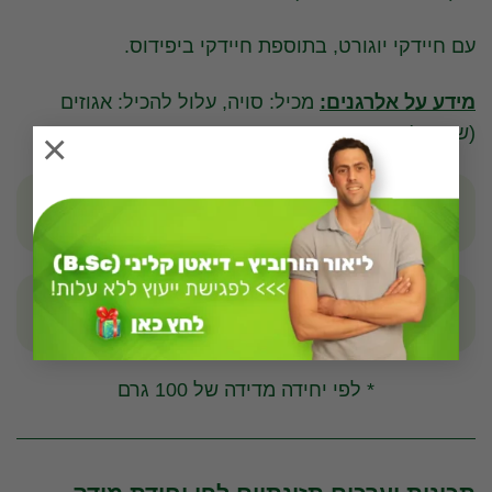
עם חיידקי יוגורט, בתוספת חיידקי ביפידוס.
מידע על אלרגנים:
מכיל: סויה, עלול להכיל: אגוזים
(שקדים).
×
4
55
קלוריות
חלבונים
5
1.8
שומנים
פחמימות
* לפי יחידה מדידה של 100 גרם