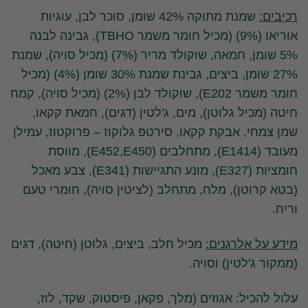
רכיבים:
שמנת מתוקה 42% שומן, סוכר לבן, עוגיות
אוריאו (9%) (מכיל חומר משמר TBHO), גבינה לבנה
5% שומן, חמאה, שוקולד מריר (7%) (מכיל סויה), שמנת
27% שומן, ביצים, גבינת שמנת 30% שומן (4%) (מכיל
חומר משמר E202), שוקולד לבן (2%) (מכיל סויה), קמח
חיטה (מכיל גלוטן), מים, ג'לטין (דגים), חמאת קקאו,
שמן צמחי, אבקת קקאו, סירטפ גלוקוז – פרוקטוז, עמילן
מעובד (E1414), מתחלבים (E452,E450), מווסת
חומציות (E327), מונע התגיישות (E341), צבע מאכל
(בטא קרוטן), מלח, מתחלב (לציטין סויה), חומרי טעם
וריח.
מידע על אלרגנים:
מכיל חלב, ביצים, גלוטן (חיטה), דגים
(ממקור ג'לטין) וסויה.
עלול להכיל: אגוזים (מלך, פקאן, פיסטוק, שקד, לוז,