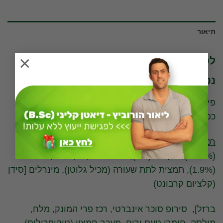
תיאור
×
לפניכם ערך תזונתי של פיטנס שקדים ודבש,
נסטלה
פיטנס שקדים ודבש. סוכרים (גרם): 7.8 ל-100 גרם
כפיות סוכר: 2 כפיות סוכר
רכיבים:
חיטה מלאה ( 56.4%) (מכיל גלוטן), אורז
(31.9%), שקדים (8%), סירופ גלוקוזה, סוכר, דבש
(1.9%), תמצית לתת שעורה (מכיל גלוטן), מינרלים [סידן
(קלציום קרבונט)
ברזל], סירופ סוכר אינברטי, רכז פרי המונק, מלח,