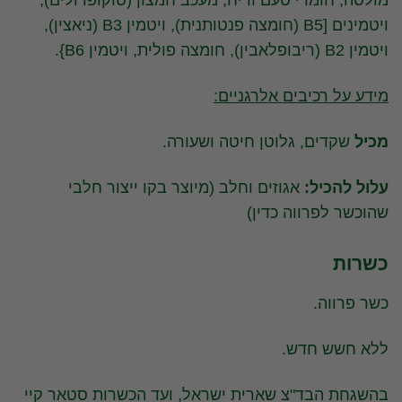
מולסה, חומרי טעם וריח, מעכב חמצון (טוקופרולים),
ויטמינים [B5 (חומצה פנטותנית), ויטמין B3 (ניאצין),
ויטמין B2 (ריבופלאבין), חומצה פולית, ויטמין B6}.
מידע על רכיבים אלרגניים:
מכיל
שקדים, גלוטן חיטה ושעורה.
עלול להכיל:
אגוזים וחלב (מיוצר בקו ייצור חלבי
שהוכשר לפרווה כדין)
כשרות
כשר פרווה.
ללא חשש חדש.
בהשגחת הבד"צ שארית ישראל, ועד הכשרות סטאר קיי