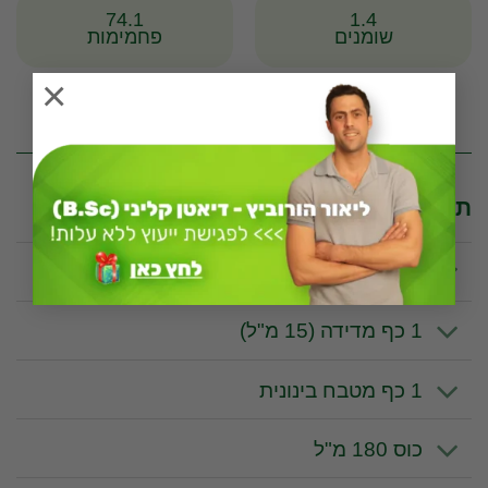
74.1
1.4
שומנים
פחמימות
×
* לפי יחידה מדידה של 100 גרם
תכונות וערכים תזונתיים לפי יחידת מידה
100 גרם
1 כף מדידה (15 מ"ל)
1 כף מטבח בינונית
כוס 180 מ"ל