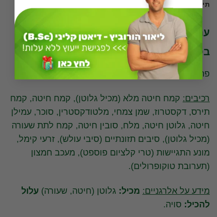
תיאור
ערך תזונתי של פתית שוודי, קרקר פריך
בסגנון שוודי
פתית שוודי ערך תזונתי ליחידה.
רכיבים:
קמח חיטה מלא (מכיל גלוטן), קמח חיטה, קמח
תירס, דקסטרוז, שמן צמחי, מלטודקסטרין, סוכר, עמילן
חיטה, גלוטן חיטה, מלח, סובין חיטה, קמח לתת שעורה
(מכיל גלוטן), סיבים תזונתיים (סיבי עולש), זרעי קימל,
מונע התגיישות (טרי קלציום פוספט), מעכב חמצון
(תערובת טוקופרולים).
מידע על אלרגניים:
מכיל:
גלוטן (חיטה, שעורה)
עלול
להכיל:
סויה.