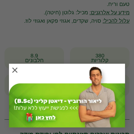
טעם וריח.
מידע על אלרגנים:
מכיל: גלוטן (חיטה).
עלול להכיל:
סויה, שקדים, אגוזי פקאן ואגוזי לוז.
8.9
380
קלוריות
חלבונים
×
79.8
1.6
שומנים
פחמימות
* לפי יחידה מדידה של 100 גרם