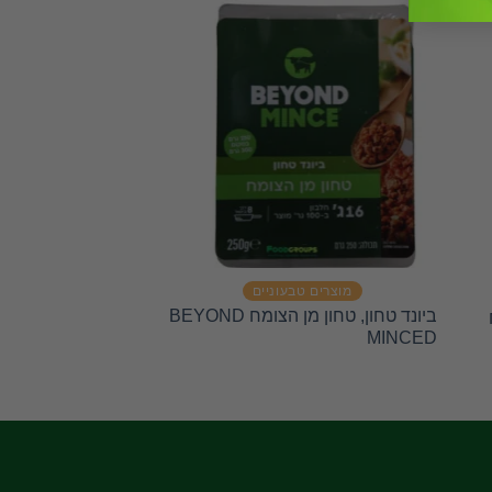
מוצרים טבעוניים
מוצרים טב
ביונד טחון, טחון מן הצומח BEYOND
Q
MINCED