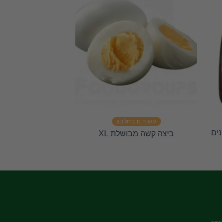
עשירים בחלבון
עשירים ב
ים
ביצה קשה מבושלת XL
סלאמי קוניאק רמי ל