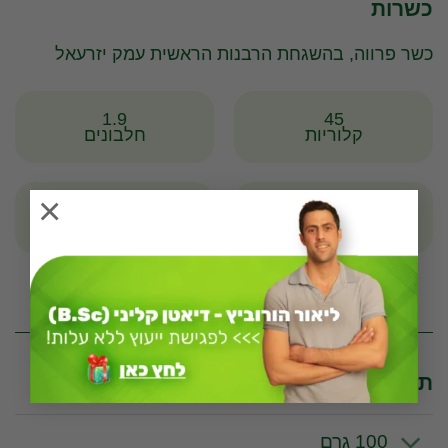
כשרות
כשר פרווה, בהשגחת הרבנות הראשית עמק יזרעאל
1.9
45
קלוריות
חלבונים
×
8
0.9
שומנים
פחמימות
* לפי יחידה מדידה של 100 גרם
תכונות וערכים תזונתיים לפי יחידת מידה
100 גרם