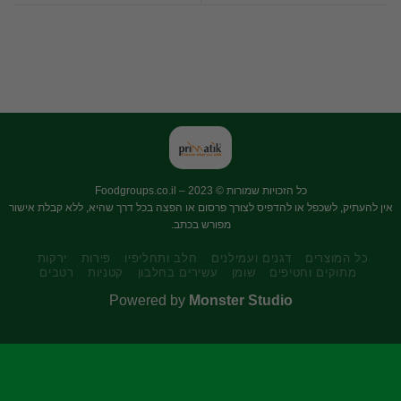
כל הזכויות שמורות © 2023 –
Foodgroups.co.il
אין להעתיק, לשכפל או להדפיס לצורך פרסום או הפצה בכל דרך שהיא, ללא קבלת אישור
מפורש בכתב.
כל המוצרים
דגנים ועמילנים
חלב ותחליפיו
פירות
ירקות
מתוקים וחטיפים
שומן
עשירים בחלבון
קטניות
רטבים
Powered by
Monster Studio